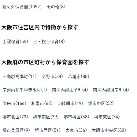
認可外保育園
(
1052
)
その他
(
8
)
大阪市住吉区
内で特徴から探す
土曜保育
(
55
)
日・祝日保育
(
8
)
大阪府
の市区町村から保育園を探す
三島郡島本町
(
11
)
交野市
(
34
)
八尾市
(
88
)
南河内郡千早赤阪村
(
1
)
南河内郡太子町
(
4
)
南河内郡河南町
(
4
)
吹田市
(
166
)
和泉市
(
62
)
四條畷市
(
19
)
堺市中区
(
52
)
堺市北区
(
72
)
堺市南区
(
39
)
堺市堺区
(
68
)
堺市東区
(
34
)
堺市美原区
(
9
)
堺市西区
(
51
)
大東市
(
36
)
大阪市中央区
(
80
)