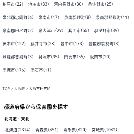
柏原市
(
22
)
池田市
(
33
)
河内長野市
(
30
)
泉佐野市
(
25
)
泉北郡忠岡町
(
6
)
泉南市
(
17
)
泉南郡岬町
(
8
)
泉南郡熊取町
(
11
)
泉南郡田尻町
(
2
)
泉大津市
(
29
)
箕面市
(
55
)
羽曳野市
(
39
)
茨木市
(
122
)
藤井寺市
(
28
)
豊中市
(
173
)
豊能郡能勢町
(
3
)
豊能郡豊能町
(
3
)
貝塚市
(
35
)
門真市
(
55
)
阪南市
(
20
)
高槻市
(
176
)
高石市
(
11
)
TOP
>
大阪府
>
大阪市住吉区
都道府県から保育園を探す
北海道・東北
北海道
(
2314
)
青森県
(
651
)
岩手県
(
620
)
宮城県
(
1062
)