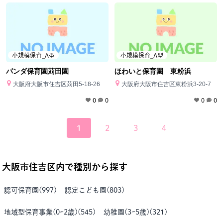
小規模保育_A型
小規模保育_A型
パンダ保育園苅田園
ほわいと保育園 東粉浜
大阪府大阪市住吉区苅田5-18-26
大阪府大阪市住吉区東粉浜3-20-7
0
0
0
0
1
2
3
4
大阪市住吉区
内で種別から探す
認可保育園
(
997
)
認定こども園
(
803
)
地域型保育事業(0~2歳)
(
545
)
幼稚園(3~5歳)
(
321
)