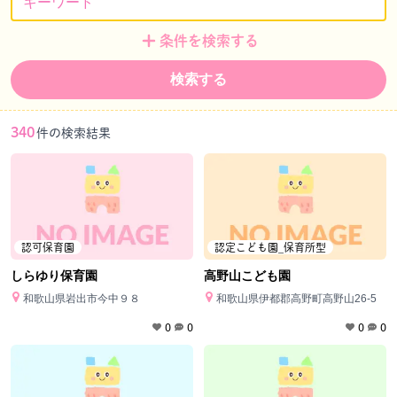
条件を検索する
検索する
340
件の検索結果
認可保育園
認定こども園_保育所型
しらゆり保育園
高野山こども園
和歌山県岩出市今中９８
和歌山県伊都郡高野町高野山26-5
0
0
0
0