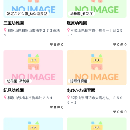
認定こども園_幼保連携型
幼稚園_新制度
三宝幼稚園
境原幼稚園
和歌山県和歌山市楠本２７３番地
和歌山県橋本市小蜂台一丁目２５
２
－１
0
0
0
0
幼稚園_新制度
認可保育園
紀見幼稚園
あゆかわ保育園
和歌山県橋本市御幸辻２８４
和歌山県田辺市大塔村鮎川２５９
６－１
0
0
0
0