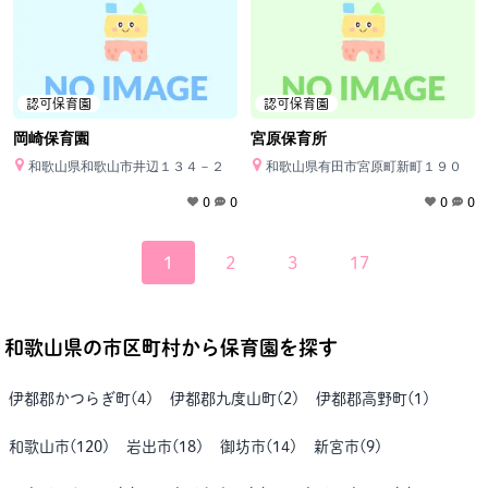
認可保育園
認可保育園
岡崎保育園
宮原保育所
和歌山県和歌山市井辺１３４－２
和歌山県有田市宮原町新町１９０
0
0
0
0
1
2
3
17
和歌山県
の市区町村から保育園を探す
伊都郡かつらぎ町
(
4
)
伊都郡九度山町
(
2
)
伊都郡高野町
(
1
)
和歌山市
(
120
)
岩出市
(
18
)
御坊市
(
14
)
新宮市
(
9
)