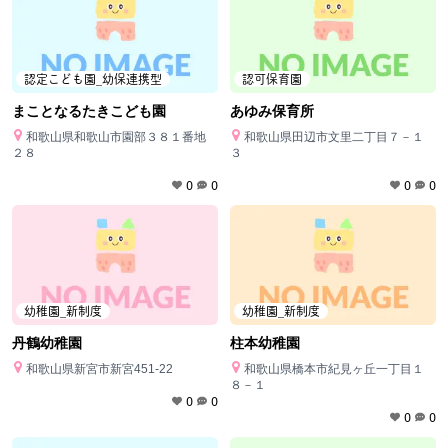
認定こども園_幼保連携型
認可保育園
まことなるたきこども園
あゆみ保育所
和歌山県和歌山市園部３８１番地
和歌山県田辺市文里二丁目７－１
２８
３
0
0
0
0
幼稚園_新制度
幼稚園_新制度
丹鶴幼稚園
柱本幼稚園
和歌山県新宮市新宮451-22
和歌山県橋本市紀見ヶ丘一丁目１
８－１
0
0
0
0