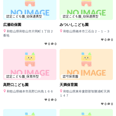
認定こども園_幼保連携型
認定こども園_幼保連携型
広瀬幼保園
みついしこども園
和歌山県和歌山市片岡町１丁目２
和歌山県橋本市三石台２－１－３
番地
0
0
0
0
認定こども園_保育所型
認可保育園
高野口こども園
天満保育園
和歌山県橋本市高野口向島１６６
和歌山県東牟婁郡那智勝浦町天満
１４７
0
0
0
0