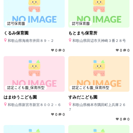
認可保育園
認可保育園
くるみ保育園
もとまち保育所
和歌山県海南市井田８９－２
和歌山県田辺市天神崎３番２８号
0
0
0
0
認定こども園_保育所型
認定こども園_保育所型
はまゆうこども園
すみだこども園
和歌山県新宮市新宮８００２－６
和歌山県橋本市隅田町上兵庫２６
７
0
0
0
0