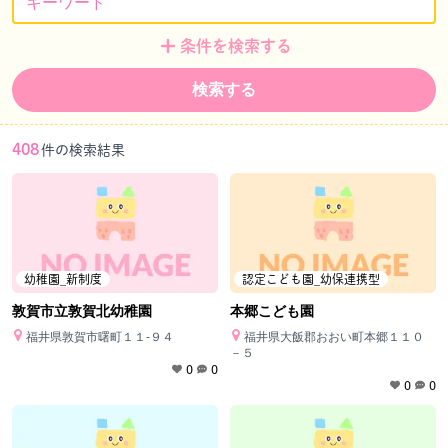
条件を検索する
検索する
408
件の検索結果
幼稚園_新制度
認定こども園_幼保連携型
敦賀市立敦賀北幼稚園
本郷こども園
福井県敦賀市曙町１１‐９４
福井県大飯郡おおい町本郷１１０
－５
0
0
0
0