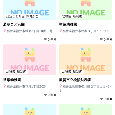
認定こども園_保育所型
幼稚園_新制度
若草こども園
聖徳幼稚園
福井県福井市城東2丁目10番13号
福井県福井市松本３丁目１１‐１９
0
0
0
0
幼稚園_新制度
幼稚園_新制度
常葉幼稚園
敦賀市立松陵幼稚園
福井県福井市花月1丁目2-26
福井県敦賀市櫛川町２丁目１１‐５‐
５
0
0
0
0