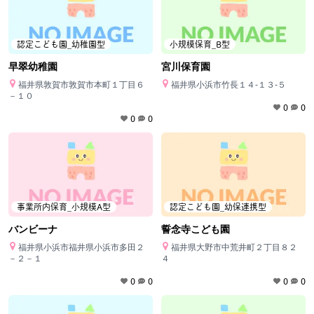
認定こども園_幼稚園型
小規模保育_B型
早翠幼稚園
宮川保育園
福井県敦賀市敦賀市本町１丁目６
福井県小浜市竹長１４‐１３‐５
－１０
0
0
0
0
事業所内保育_小規模A型
認定こども園_幼保連携型
バンビーナ
誓念寺こども園
福井県小浜市福井県小浜市多田２
福井県大野市中荒井町２丁目８２
－２－１
４
0
0
0
0