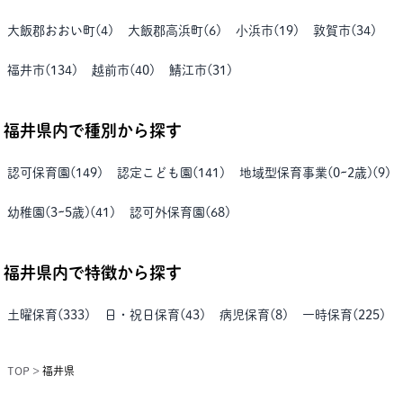
大飯郡おおい町
(
4
)
大飯郡高浜町
(
6
)
小浜市
(
19
)
敦賀市
(
34
)
福井市
(
134
)
越前市
(
40
)
鯖江市
(
31
)
福井県
内で種別から探す
認可保育園
(
149
)
認定こども園
(
141
)
地域型保育事業(0~2歳)
(
9
)
幼稚園(3~5歳)
(
41
)
認可外保育園
(
68
)
福井県
内で特徴から探す
土曜保育
(
333
)
日・祝日保育
(
43
)
病児保育
(
8
)
一時保育
(
225
)
TOP
>
福井県