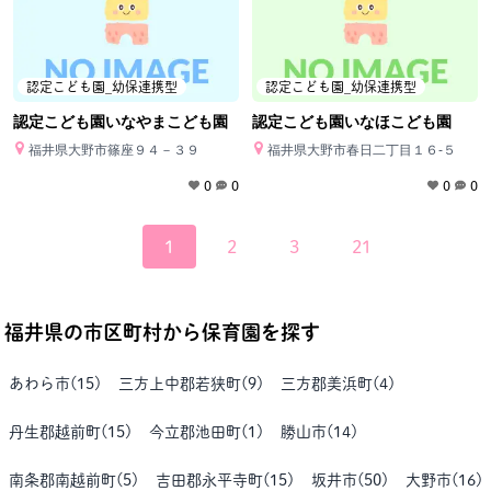
認定こども園_幼保連携型
認定こども園_幼保連携型
認定こども園いなやまこども園
認定こども園いなほこども園
福井県大野市篠座９４－３９
福井県大野市春日二丁目１６-５
0
0
0
0
1
2
3
21
福井県
の市区町村から保育園を探す
あわら市
(
15
)
三方上中郡若狭町
(
9
)
三方郡美浜町
(
4
)
丹生郡越前町
(
15
)
今立郡池田町
(
1
)
勝山市
(
14
)
南条郡南越前町
(
5
)
吉田郡永平寺町
(
15
)
坂井市
(
50
)
大野市
(
16
)