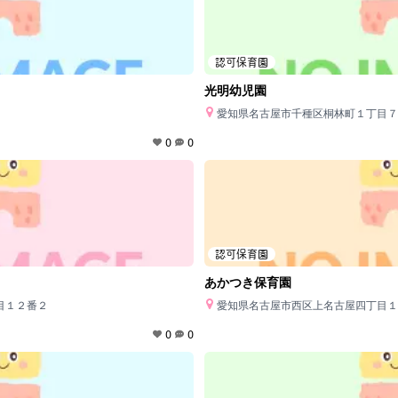
認可保育園
光明幼児園
愛知県名古屋市千種区桐林町１丁目７
0
0
認可保育園
あかつき保育園
目１２番２
愛知県名古屋市西区上名古屋四丁目１
0
0