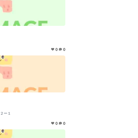
0
0
２ー１
0
0