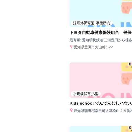
認可外保育園_事業所内
トヨタ自動車健康保険組合 健保
最寄駅:
愛知環状鉄道 三河豊田から徒歩
愛知県豊田市丸山町6-22
小規模保育_A型
Kids school でんでんむしハウス
愛知県額田郡幸田町大草松山４８番