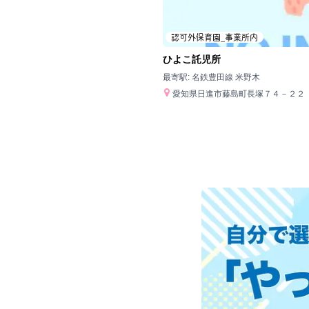
認可外保育園_事業所内
ひよこ託児所
最寄駅:
名鉄豊田線 米野木
愛知県日進市藤島町長塚７４－２２