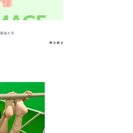
番地６号
0
0