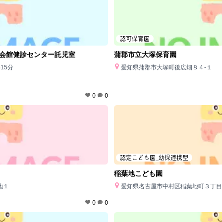
認可保育園
会館健診センター託児室
蒲郡市立大塚保育園
15分
愛知県蒲郡市大塚町後広畑８４‐１
0
0
認定こども園_幼保連携型
稲葉地こども園
地１
愛知県名古屋市中村区稲葉地町３丁目
0
0