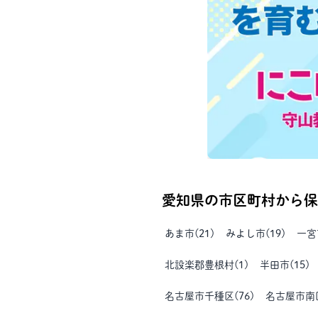
愛知県
の市区町村から保
あま市
(
21
)
みよし市
(
19
)
一宮
北設楽郡豊根村
(
1
)
半田市
(
15
)
名古屋市千種区
(
76
)
名古屋市南