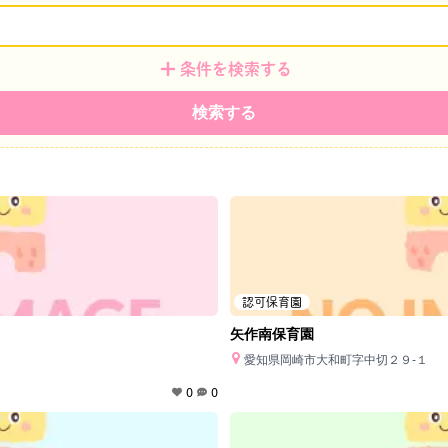
条件を検索する
検索する
認可保育園
矢作南保育園
愛知県岡崎市大和町字中切２９‐１
0
0