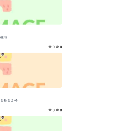
番地
0
0
３番３２号
0
0