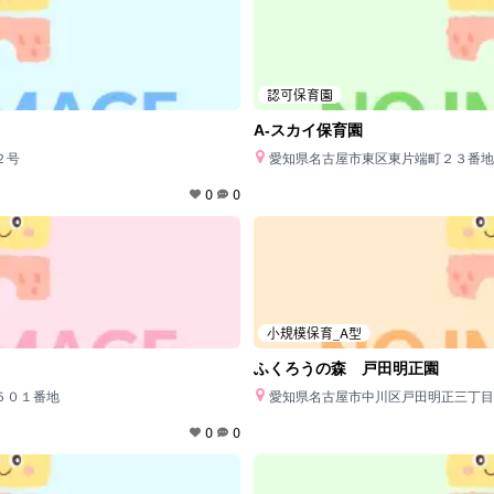
認可保育園
A-スカイ保育園
２号
愛知県名古屋市東区東片端町２３番地
0
0
小規模保育_A型
ふくろうの森 戸田明正園
５０１番地
愛知県名古屋市中川区戸田明正三丁目
0
0