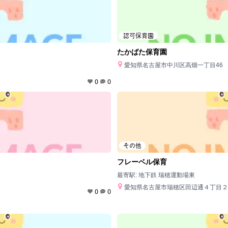
認可保育園
たかばた保育園
愛知県名古屋市中川区高畑一丁目46
0
0
その他
フレーベル保育
最寄駅:
地下鉄 瑞穂運動場東
愛知県名古屋市瑞穂区田辺通４丁目２
0
0