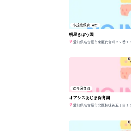
小規模保育_A型
明星きぼう園
愛知県名古屋市東区代官町２２番１
認可保育園
オアシスあじま保育園
愛知県名古屋市北区楠味鋺五丁目１