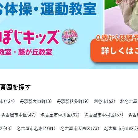
育園を探す
市
(
124
)
丹羽郡大口町
(
3
)
丹羽郡扶桑町
(
9
)
刈谷市
(
62
)
北名古屋
名古屋市中区
(
47
)
名古屋市中川区
(
92
)
名古屋市中村区
(
67
)
名古
区
(
48
)
名古屋市名東区
(
81
)
名古屋市天白区
(
73
)
名古屋市守山区
(