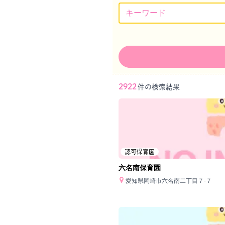
2922
件の検索結果
認可保育園
六名南保育園
愛知県岡崎市六名南二丁目７‐７