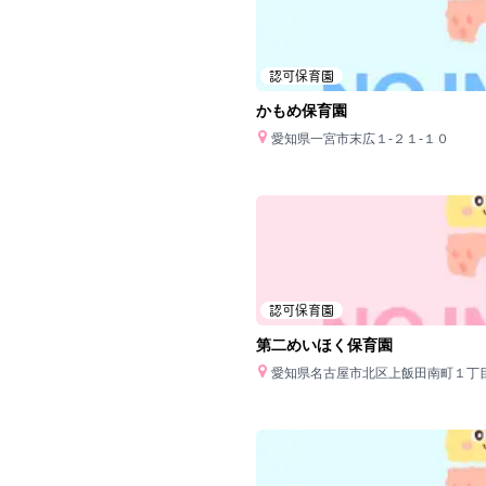
認可保育園
かもめ保育園
愛知県一宮市末広１‐２１‐１０
認可保育園
第二めいほく保育園
愛知県名古屋市北区上飯田南町１丁