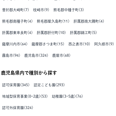
曽於郡大崎町
(
7
)
枕崎市
(
9
)
熊毛郡中種子町
(
3
)
熊毛郡南種子町
(
4
)
熊毛郡屋久島町
(
11
)
肝属郡南大隅町
(
4
)
肝属郡東串良町
(
4
)
肝属郡肝付町
(
10
)
肝属郡錦江町
(
5
)
薩摩川内市
(
64
)
薩摩郡さつま町
(
15
)
西之表市
(
10
)
阿久根市
(
9
)
霧島市
(
94
)
鹿児島市
(
324
)
鹿屋市
(
68
)
鹿児島県
内で種別から探す
認可保育園
(
345
)
認定こども園
(
293
)
地域型保育事業(0~2歳)
(
53
)
幼稚園(3~5歳)
(
76
)
認可外保育園
(
324
)