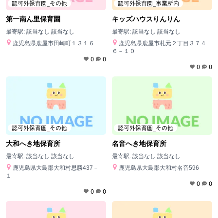
認可外保育園_その他
認可外保育園_事業所内
第一南ん里保育園
キッズハウスりんりん
最寄駅:
該当なし 該当なし
最寄駅:
該当なし 該当なし
鹿児島県鹿屋市田崎町１３１６
鹿児島県鹿屋市札元２丁目３７４
６－１０
0
0
0
0
認可外保育園_その他
認可外保育園_その他
大和へき地保育所
名音へき地保育所
最寄駅:
該当なし 該当なし
最寄駅:
該当なし 該当なし
鹿児島県大島郡大和村思勝437－
鹿児島県大島郡大和村名音596
１
0
0
0
0