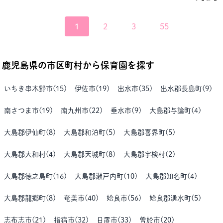
1
2
3
55
鹿児島県
の市区町村から保育園を探す
いちき串木野市
(
15
)
伊佐市
(
19
)
出水市
(
35
)
出水郡長島町
(
9
)
南さつま市
(
19
)
南九州市
(
22
)
垂水市
(
9
)
大島郡与論町
(
4
)
大島郡伊仙町
(
8
)
大島郡和泊町
(
5
)
大島郡喜界町
(
5
)
大島郡大和村
(
4
)
大島郡天城町
(
8
)
大島郡宇検村
(
2
)
大島郡徳之島町
(
16
)
大島郡瀬戸内町
(
10
)
大島郡知名町
(
4
)
大島郡龍郷町
(
8
)
奄美市
(
40
)
姶良市
(
56
)
姶良郡湧水町
(
5
)
志布志市
(
21
)
指宿市
(
32
)
日置市
(
33
)
曽於市
(
20
)