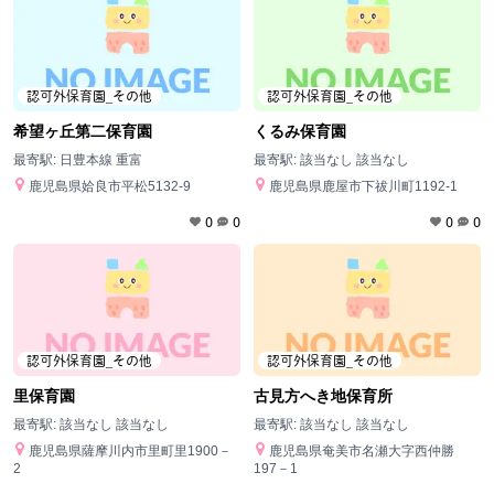
認可外保育園_その他
認可外保育園_その他
希望ヶ丘第二保育園
くるみ保育園
最寄駅:
日豊本線 重富
最寄駅:
該当なし 該当なし
鹿児島県姶良市平松5132-9
鹿児島県鹿屋市下祓川町1192-1
0
0
0
0
認可外保育園_その他
認可外保育園_その他
里保育園
古見方へき地保育所
最寄駅:
該当なし 該当なし
最寄駅:
該当なし 該当なし
鹿児島県薩摩川内市里町里1900－
鹿児島県奄美市名瀬大字西仲勝
2
197－1