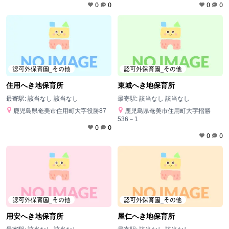
0
0
0
0
認可外保育園_その他
認可外保育園_その他
住用へき地保育所
東城へき地保育所
最寄駅:
該当なし 該当なし
最寄駅:
該当なし 該当なし
鹿児島県奄美市住用町大字役勝87
鹿児島県奄美市住用町大字摺勝
536－1
0
0
0
0
認可外保育園_その他
認可外保育園_その他
用安へき地保育所
屋仁へき地保育所