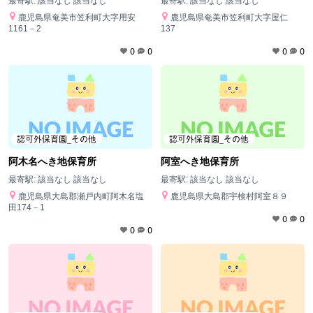
最寄駅:
該当なし 該当なし
最寄駅:
該当なし 該当なし
鹿児島県奄美市笠利町大字用安
鹿児島県奄美市笠利町大字屋仁
1161－2
137
0
0
0
0
認可外保育園_その他
認可外保育園_その他
阿木名へき地保育所
阿室へき地保育所
最寄駅:
該当なし 該当なし
最寄駅:
該当なし 該当なし
鹿児島県大島郡瀬戸内町阿木名塩
鹿児島県大島郡宇検村阿室８９
田174－1
0
0
0
0