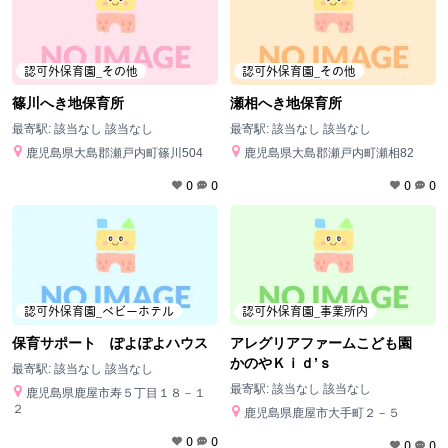
認可外保育園_その他
認可外保育園_その他
篠川へき地保育所
瀬相へき地保育所
最寄駅:
該当なし 該当なし
最寄駅:
該当なし 該当なし
鹿児島県大島郡瀬戸内町篠川504
鹿児島県大島郡瀬戸内町瀬相82
0
0
0
0
認可外保育園_ベビーホテル
認可外保育園_事業所内
保育サポート ぽよぽよハウス
アレグリアファームこども園
かのやＫｉｄ’ｓ
最寄駅:
該当なし 該当なし
最寄駅:
該当なし 該当なし
鹿児島県鹿屋市寿５丁目１８－１
２
鹿児島県鹿屋市大手町２－５
0
0
0
0