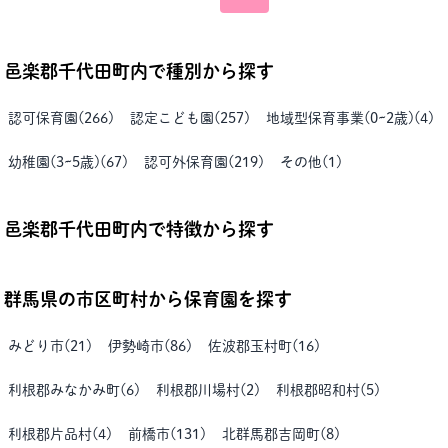
邑楽郡千代田町
内で種別から探す
認可保育園
(
266
)
認定こども園
(
257
)
地域型保育事業(0~2歳)
(
4
)
幼稚園(3~5歳)
(
67
)
認可外保育園
(
219
)
その他
(
1
)
邑楽郡千代田町
内で特徴から探す
群馬県
の市区町村から保育園を探す
みどり市
(
21
)
伊勢崎市
(
86
)
佐波郡玉村町
(
16
)
利根郡みなかみ町
(
6
)
利根郡川場村
(
2
)
利根郡昭和村
(
5
)
利根郡片品村
(
4
)
前橋市
(
131
)
北群馬郡吉岡町
(
8
)