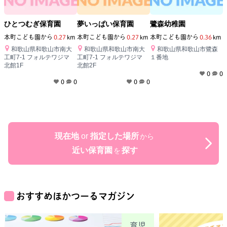
ひとつむぎ保育園
夢いっぱい保育園
鷺森幼稚園
本町こども園
から
0.27
km
本町こども園
から
0.27
km
本町こども園
から
0.36
km
和歌山県和歌山市南大
和歌山県和歌山市南大
和歌山県和歌山市鷺森
工町7-1 フォルテワジマ
工町7-1 フォルテワジマ
１番地
北館1F
北館2F
0
0
0
0
0
0
現在地
or
指定した場所
から
近い保育園
探す
を
おすすめほかつーるマガジン
育児