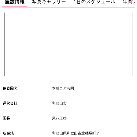
施設情報
写真ギャラリー
1日のスケジュール
年間
本町こども園
保育園名
和歌山市
運営会社
尾花正啓
園長
和歌山県和歌山市北桶屋町７
所在地