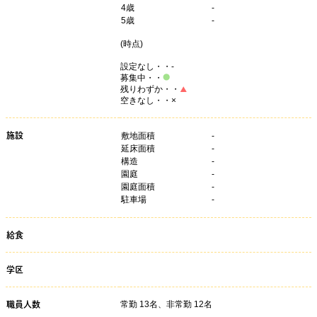
4
歳
-
5
歳
-
(
時点)
設定なし・・-
募集中・・
残りわずか・・
空きなし・・×
施設
敷地面積
-
延床面積
-
構造
-
園庭
-
園庭面積
-
駐車場
-
給食
学区
常勤 13名、非常勤 12名
職員人数