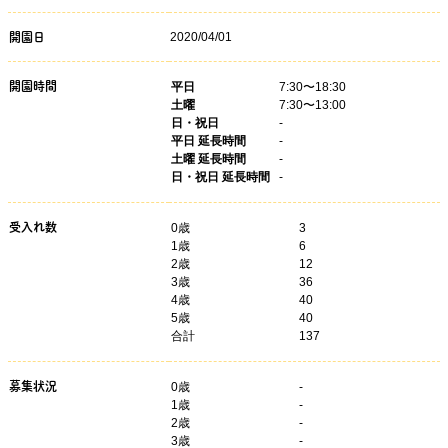
2020/04/01
開園日
開園時間
平日
7:30〜18:30
土曜
7:30〜13:00
日・祝日
-
平日 延長時間
-
土曜 延長時間
-
日・祝日 延長時間
-
受入れ数
0歳
3
1歳
6
2歳
12
3歳
36
4歳
40
5歳
40
合計
137
募集状況
0
歳
-
1
歳
-
2
歳
-
3
歳
-