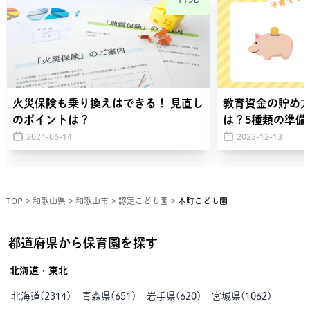
火災保険も乗り換えはできる！ 見直し
教育資金の貯め
のポイントは？
は？5種類の準備
2024-06-14
2023-12-13
TOP
>
和歌山県
>
和歌山市
>
認定こども園
>
本町こども園
都道府県から保育園を探す
北海道・東北
北海道
(
2314
)
青森県
(
651
)
岩手県
(
620
)
宮城県
(
1062
)