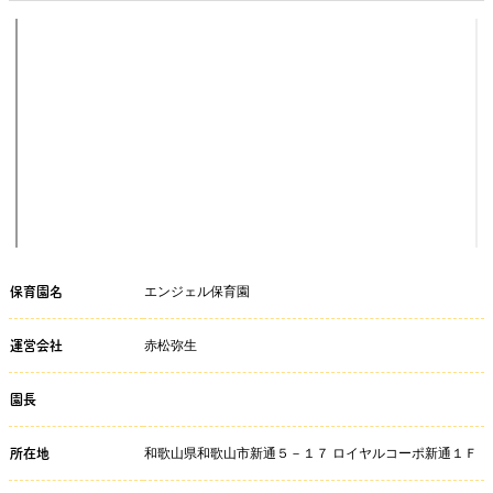
エンジェル保育園
保育園名
赤松弥生
運営会社
園長
和歌山県和歌山市新通５－１７ ロイヤルコーポ新通１Ｆ
所在地