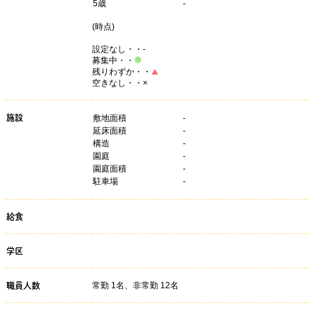
5
歳
-
(
時点)
設定なし・・-
募集中・・
残りわずか・・
空きなし・・×
施設
敷地面積
-
延床面積
-
構造
-
園庭
-
園庭面積
-
駐車場
-
給食
学区
常勤 1名、非常勤 12名
職員人数