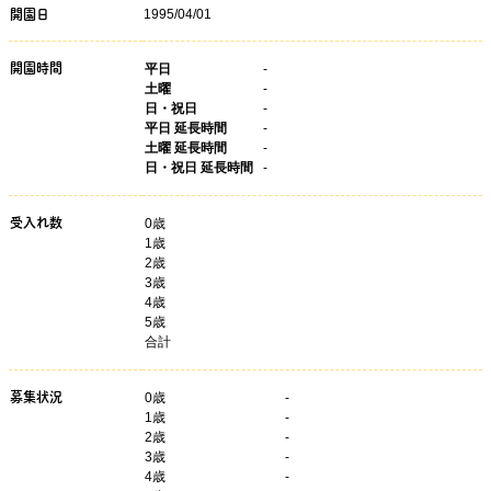
1995/04/01
開園日
開園時間
平日
-
土曜
-
日・祝日
-
平日 延長時間
-
土曜 延長時間
-
日・祝日 延長時間
-
受入れ数
0歳
1歳
2歳
3歳
4歳
5歳
合計
募集状況
0
歳
-
1
歳
-
2
歳
-
3
歳
-
4
歳
-