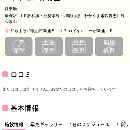
駐車場:
-
最寄駅:
ＪＲ阪和線・紀勢本線・和歌山線、わかやま電鉄貴志川線
和歌山
和歌山県和歌山市新通５－１７ ロイヤルコーポ新通１Ｆ
一時
土曜
日祝
病児
保育
保育
保育
保育
口コミ
まだ口コミはありません。あなたの口コミをお待ちしています！
基本情報
施設情報
写真ギャラリー
1日のスケジュール
年間