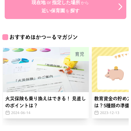
現在地
or
指定した場所
から
近い保育園
探す
を
おすすめほかつーるマガジン
育児
火災保険も乗り換えはできる！ 見直し
教育資金の貯め
のポイントは？
は？5種類の準備
2024-06-14
2023-12-13