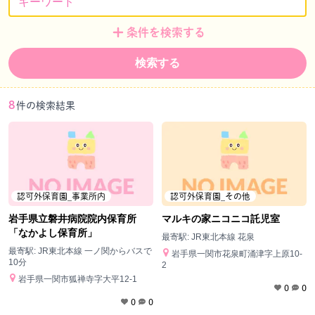
条件を検索する
検索する
8
件の検索結果
認可外保育園_事業所内
認可外保育園_その他
岩手県立磐井病院院内保育所
マルキの家ニコニコ託児室
「なかよし保育所」
最寄駅:
JR東北本線 花泉
最寄駅:
JR東北本線 一ノ関からバスで
岩手県一関市花泉町涌津字上原10-
10分
2
岩手県一関市狐禅寺字大平12-1
0
0
0
0