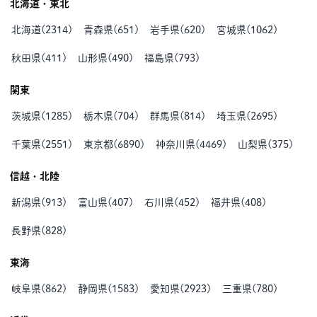
北海道・東北
北海道
(
2314
)
青森県
(
651
)
岩手県
(
620
)
宮城県
(
1062
)
秋田県
(
411
)
山形県
(
490
)
福島県
(
793
)
関東
茨城県
(
1285
)
栃木県
(
704
)
群馬県
(
814
)
埼玉県
(
2695
)
千葉県
(
2551
)
東京都
(
6890
)
神奈川県
(
4469
)
山梨県
(
375
)
信越・北陸
新潟県
(
913
)
富山県
(
407
)
石川県
(
452
)
福井県
(
408
)
長野県
(
828
)
東海
岐阜県
(
862
)
静岡県
(
1583
)
愛知県
(
2923
)
三重県
(
780
)