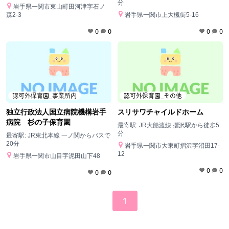
分
岩手県一関市東山町田河津字石ノ
森2-3
岩手県一関市上大槻街5-16
0
0
0
0
認可外保育園_事業所内
認可外保育園_その他
独立行政法人国立病院機構岩手
スリサワチャイルドホーム
病院 杉の子保育園
最寄駅:
JR大船渡線 摺沢駅から徒歩5
分
最寄駅:
JR東北本線 一ノ関からバスで
20分
岩手県一関市大東町摺沢字沼田17-
12
岩手県一関市山目字泥田山下48
0
0
0
0
1