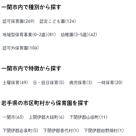
一関市
内で種別から探す
認可保育園
(
269
)
認定こども園
(
124
)
地域型保育事業(0~2歳)
(
81
)
幼稚園(3~5歳)
(
42
)
認可外保育園
(
104
)
一関市
内で特徴から探す
土曜保育
(
49
)
日・祝日保育
(
5
)
病児保育
(
3
)
一時保育
(
20
)
岩手県
の市区町村から保育園を探す
一関市
(
63
)
上閉伊郡大槌町
(
6
)
下閉伊郡山田町
(
11
)
下閉伊郡岩泉町
(
5
)
下閉伊郡普代村
(
1
)
下閉伊郡田野畑村
(
1
)