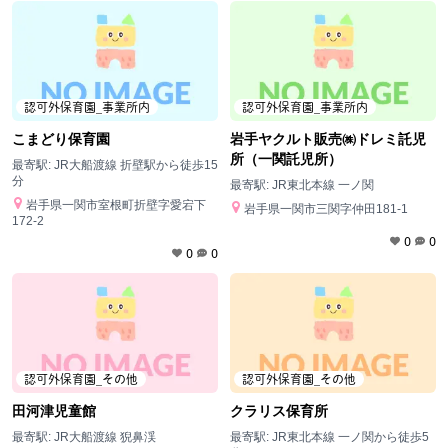
認可外保育園_事業所内
認可外保育園_事業所内
こまどり保育園
岩手ヤクルト販売㈱ドレミ託児
所（一関託児所）
最寄駅:
JR大船渡線 折壁駅から徒歩15
分
最寄駅:
JR東北本線 一ノ関
岩手県一関市室根町折壁字愛宕下
岩手県一関市三関字仲田181-1
172-2
0
0
0
0
認可外保育園_その他
認可外保育園_その他
田河津児童館
クラリス保育所
最寄駅:
JR大船渡線 猊鼻渓
最寄駅:
JR東北本線 一ノ関から徒歩5