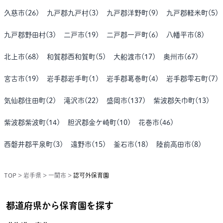
久慈市
(
26
)
九戸郡九戸村
(
3
)
九戸郡洋野町
(
9
)
九戸郡軽米町
(
5
)
九戸郡野田村
(
3
)
二戸市
(
19
)
二戸郡一戸町
(
6
)
八幡平市
(
8
)
北上市
(
68
)
和賀郡西和賀町
(
5
)
大船渡市
(
17
)
奥州市
(
67
)
宮古市
(
19
)
岩手郡岩手町
(
1
)
岩手郡葛巻町
(
4
)
岩手郡雫石町
(
7
)
気仙郡住田町
(
2
)
滝沢市
(
22
)
盛岡市
(
137
)
紫波郡矢巾町
(
13
)
紫波郡紫波町
(
14
)
胆沢郡金ケ崎町
(
10
)
花巻市
(
46
)
西磐井郡平泉町
(
3
)
遠野市
(
15
)
釜石市
(
18
)
陸前高田市
(
8
)
TOP
>
岩手県
>
一関市
>
認可外保育園
都道府県から保育園を探す