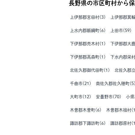
長野県
の市区町村から保
上伊那郡宮田村
(
3
)
上伊那郡箕
上水内郡飯綱町
(
6
)
上田市
(
59
)
下伊那郡売木村
(
1
)
下伊那郡大
下伊那郡高森町
(
1
)
下水内郡栄
北佐久郡御代田町
(
1
)
北佐久郡
千曲市
(
21
)
南佐久郡佐久穂町
(
5
大町市
(
12
)
安曇野市
(
70
)
小県
木曽郡木曽町
(
6
)
木曽郡木祖村
(
諏訪郡下諏訪町
(
6
)
諏訪郡原村
(