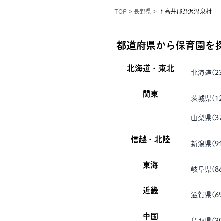
TOP
>
長野県
>
下高井郡野沢温泉村
都道府県から保育園を
北海道・東北
北海道
(
2
関東
茨城県
(
1
山梨県
(
3
信越・北陸
新潟県
(
9
東海
岐阜県
(
8
近畿
滋賀県
(
6
中国
鳥取県
(
3