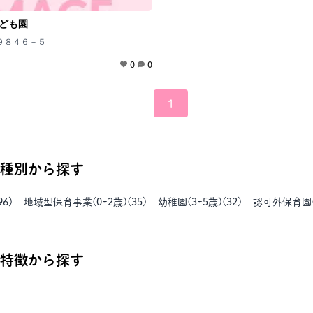
ども園
９８４６－５
0
0
1
種別から探す
96
)
地域型保育事業(0~2歳)
(
35
)
幼稚園(3~5歳)
(
32
)
認可外保育園
特徴から探す