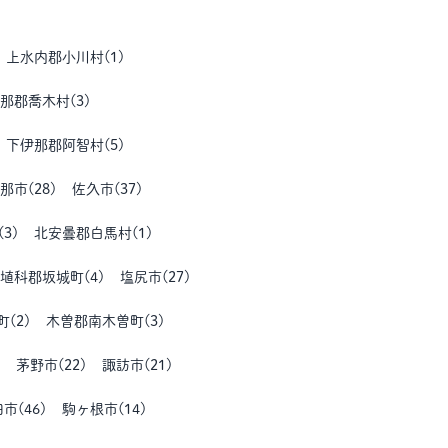
上水内郡小川村
(
1
)
那郡喬木村
(
3
)
下伊那郡阿智村
(
5
)
那市
(
28
)
佐久市
(
37
)
(
3
)
北安曇郡白馬村
(
1
)
埴科郡坂城町
(
4
)
塩尻市
(
27
)
町
(
2
)
木曽郡南木曽町
(
3
)
茅野市
(
22
)
諏訪市
(
21
)
田市
(
46
)
駒ヶ根市
(
14
)