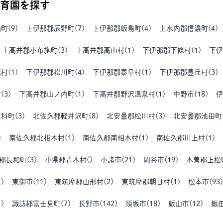
育園を探す
輪町
(
9
)
上伊那郡辰野町
(
7
)
上伊那郡飯島町
(
4
)
上水内郡信濃町
(
4
)
上高井郡小布施町
(
3
)
上高井郡高山村
(
1
)
下伊那郡下條村
(
1
)
下伊
鹿村
(
1
)
下伊那郡松川町
(
4
)
下伊那郡泰阜村
(
1
)
下伊那郡豊丘村
(
3
)
村
(
3
)
下高井郡山ノ内町
(
1
)
下高井郡野沢温泉村
(
1
)
中野市
(
18
)
伊
立科町
(
3
)
北佐久郡軽井沢町
(
8
)
北安曇郡松川村
(
3
)
北安曇郡池田町
)
南佐久郡北相木村
(
1
)
南佐久郡南相木村
(
1
)
南佐久郡川上村
(
1
)
郡長和町
(
3
)
小県郡青木村
(
)
小諸市
(
21
)
岡谷市
(
19
)
木曽郡上松
1
)
東御市
(
11
)
東筑摩郡山形村
(
2
)
東筑摩郡朝日村
(
1
)
松本市
(
93
)
1
)
諏訪郡富士見町
(
7
)
長野市
(
142
)
須坂市
(
18
)
飯山市
(
12
)
飯