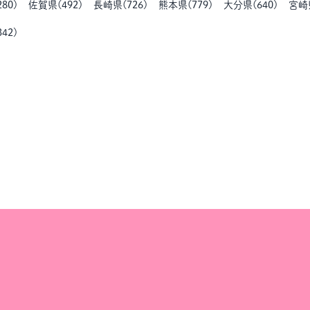
280
)
佐賀県
(
492
)
長崎県
(
726
)
熊本県
(
779
)
大分県
(
640
)
宮崎
342
)