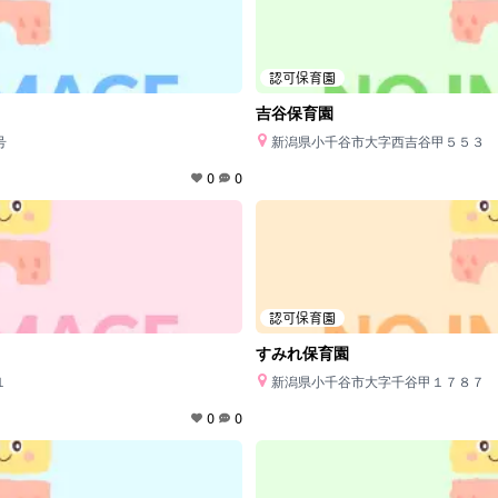
認可保育園
吉谷保育園
号
新潟県小千谷市大字西吉谷甲５５３
0
0
認可保育園
すみれ保育園
１
新潟県小千谷市大字千谷甲１７８７
0
0