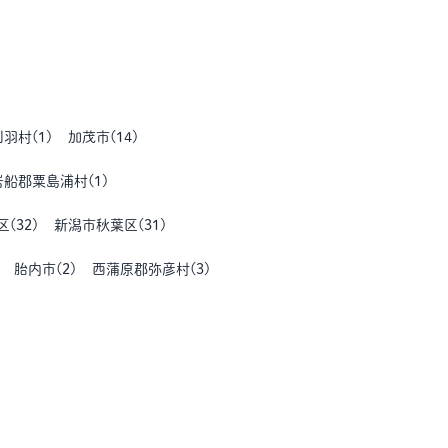
刈羽村
(
1
)
加茂市
(
14
)
岩船郡粟島浦村
(
1
)
区
(
32
)
新潟市秋葉区
(
31
)
胎内市
(
2
)
西蒲原郡弥彦村
(
3
)