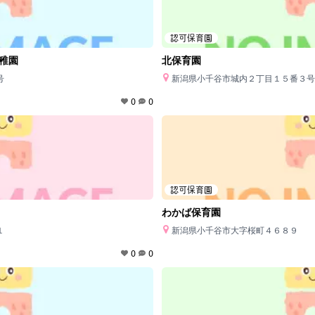
認可保育園
稚園
北保育園
号
新潟県小千谷市城内２丁目１５番３号
0
0
認可保育園
わかば保育園
１
新潟県小千谷市大字桜町４６８９
0
0