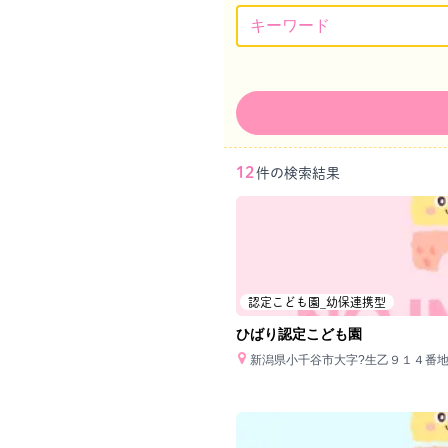
12
件の検索結果
認定こども園_幼保連携型
ひばり認定こども園
新潟県小千谷市大字?生乙９１４番