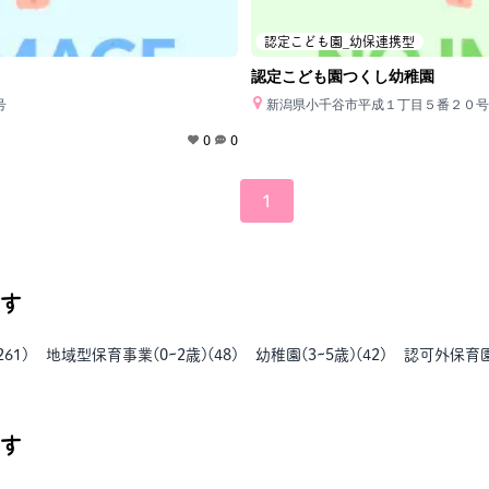
認定こども園_幼保連携型
認定こども園つくし幼稚園
号
新潟県小千谷市平成１丁目５番２０号
0
0
1
す
261
)
地域型保育事業(0~2歳)
(
48
)
幼稚園(3~5歳)
(
42
)
認可外保育
す