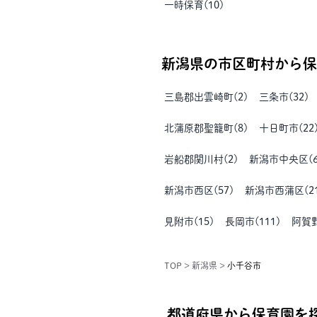
一時保育
(
10
)
新潟県
の市区町村から保
三島郡出雲崎町
(
2
)
三条市
(
32
)
北蒲原郡聖籠町
(
8
)
十日町市
(
22
岩船郡関川村
(
2
)
新潟市中央区
(
新潟市西区
(
57
)
新潟市西蒲区
(
2
見附市
(
15
)
長岡市
(
111
)
阿賀
TOP
>
新潟県
>
小千谷市
都道府県から保育園を