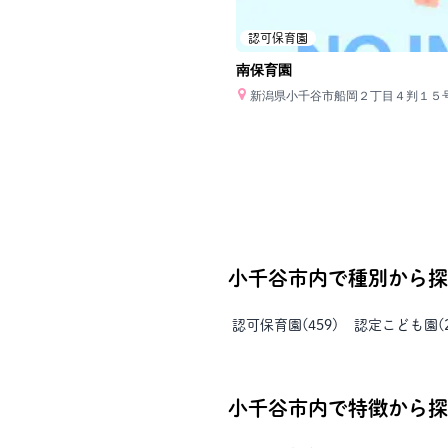
認可保育園
南保育園
新潟県小千谷市船岡２丁目４判１５
小千谷市
内で種別から探
認可保育園
(
459
)
認定こども園
(
小千谷市
内で特徴から探