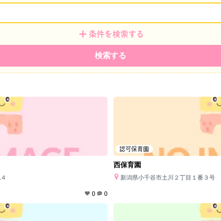
条件を検索する
検索する
認可保育園
西保育園
地４
新潟県小千谷市土川２丁目１番３号
0
0