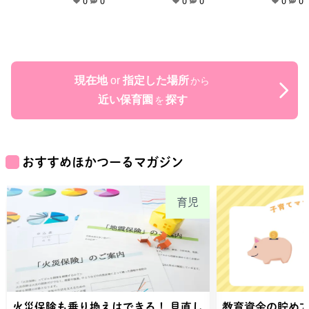
0
0
0
0
0
0
現在地
or
指定した場所
から
近い保育園
探す
を
おすすめほかつーるマガジン
育児
火災保険も乗り換えはできる！ 見直し
教育資金の貯め