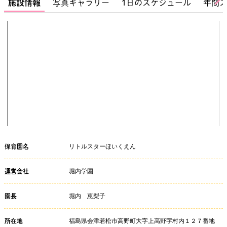
施設情報
写真ギャラリー
1日のスケジュール
年間
リトルスターほいくえん
保育園名
堀内学園
運営会社
堀内 恵梨子
園長
福島県会津若松市高野町大字上高野字村内１２７番地
所在地