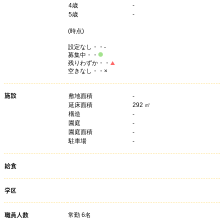
4
歳
-
5
歳
-
(
時点)
設定なし・・-
募集中・・
残りわずか・・
空きなし・・×
施設
敷地面積
-
延床面積
292 ㎡
構造
-
園庭
-
園庭面積
-
駐車場
-
給食
学区
常勤 6名
職員人数