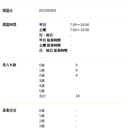
2015/04/01
開園日
開園時間
平日
7:00〜19:00
土曜
7:00〜19:00
日・祝日
-
平日 延長時間
-
土曜 延長時間
-
日・祝日 延長時間
-
受入れ数
0歳
6
1歳
6
2歳
6
3歳
4歳
5歳
合計
18
募集状況
0
歳
-
1
歳
-
2
歳
-
3
歳
-