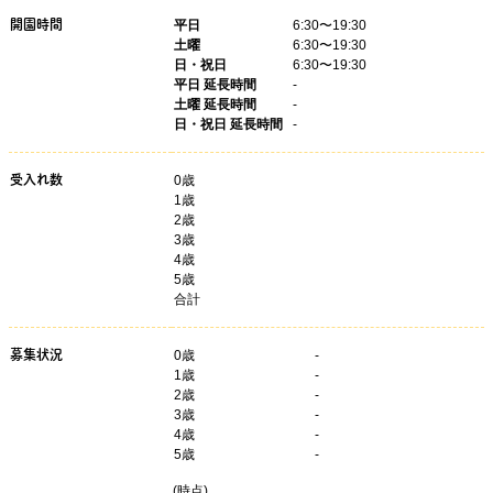
開園時間
平日
6:30〜19:30
土曜
6:30〜19:30
日・祝日
6:30〜19:30
平日 延長時間
-
土曜 延長時間
-
日・祝日 延長時間
-
受入れ数
0歳
1歳
2歳
3歳
4歳
5歳
合計
募集状況
0
歳
-
1
歳
-
2
歳
-
3
歳
-
4
歳
-
5
歳
-
(
時点)