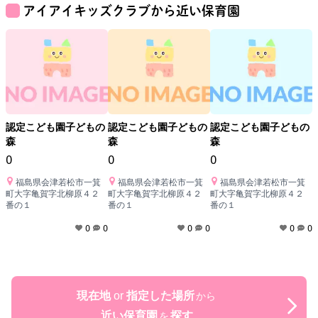
アイアイキッズクラブ
から近い保育園
認定こども園子どもの
認定こども園子どもの
認定こども園子どもの
森
森
森
0
0
0
0
福島県会津若松市一箕
福島県会津若松市一箕
福島県会津若松市一箕
町大字亀賀字北柳原４２
町大字亀賀字北柳原４２
町大字亀賀字北柳原４２
番の１
番の１
番の１
0
0
0
0
0
0
現在地
or
指定した場所
から
近い保育園
探す
を