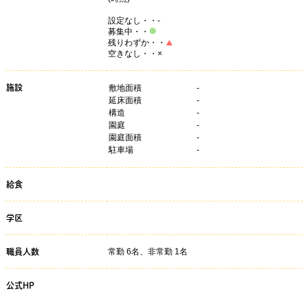
設定なし・・-
募集中・・
残りわずか・・
空きなし・・×
施設
敷地面積
-
延床面積
-
構造
-
園庭
-
園庭面積
-
駐車場
-
給食
学区
常勤 6名、非常勤 1名
職員人数
公式HP