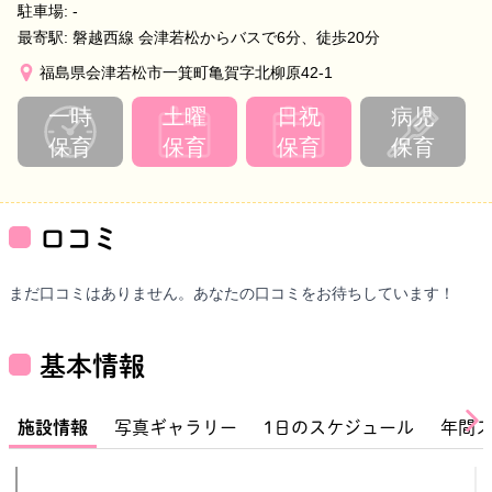
駐車場:
-
最寄駅:
磐越西線 会津若松からバスで6分、徒歩20分
福島県会津若松市一箕町亀賀字北柳原42-1
一時
土曜
日祝
病児
保育
保育
保育
保育
口コミ
まだ口コミはありません。あなたの口コミをお待ちしています！
基本情報
施設情報
写真ギャラリー
1日のスケジュール
年間