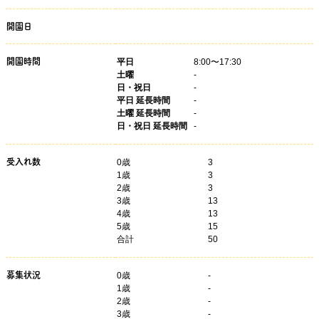
開園日
開園時間
平日
8:00〜17:30
土曜
-
日・祝日
-
平日 延長時間
-
土曜 延長時間
-
日・祝日 延長時間
-
受入れ数
0歳
3
1歳
3
2歳
3
3歳
13
4歳
13
5歳
15
合計
50
募集状況
0
歳
-
1
歳
-
2
歳
-
3
歳
-