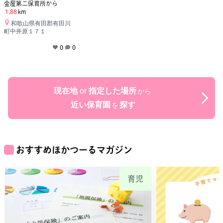
金屋第二保育所
から
1.88
km
和歌山県有田郡有田川
町中井原１７１
0
0
現在地
or
指定した場所
から
近い保育園
探す
を
おすすめほかつーるマガジン
育児