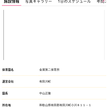
施設情報
写真ギャラリー
1日のスケジュール
年間
金屋第二保育所
保育園名
有田川町
運営会社
中山正隆
園長
和歌山県有田郡有田川町小川８１１－１
所在地