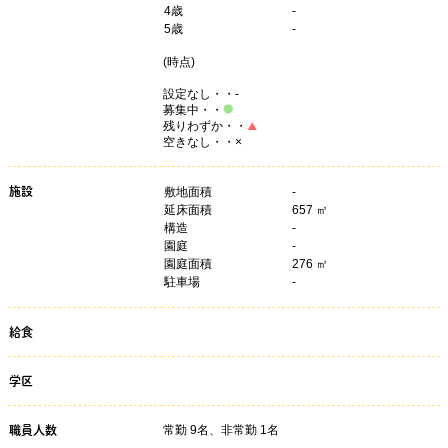
4
歳
-
5
歳
-
(
時点)
設定なし・・-
募集中・・
残りわずか・・
空きなし・・×
施設
敷地面積
-
延床面積
657 ㎡
構造
-
園庭
-
園庭面積
276 ㎡
駐車場
-
給食
学区
常勤 9名、非常勤 1名
職員人数