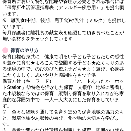
保育所において特別な配慮や管理が必要とされる場合には
「保育所生活管理指導表（アレルギー疾患用）」を提出願
います。

※　離乳食(中期、後期、完了食)や乳汁（ミルク）も提供し
ています。

毎月保護者に離乳食の献立表を確認して頂き食べたことが
保育のやり方
保育目標心身共に、健康で明るい子ども子どもたちの感性
を豊かに育む★よろこんで登園する子ども★ぬくもりのあ
る環境の中で、のびのびと遊ぶ子ども★よく遊び、心身共
にたくましく、思いやりと協調性をもつ子供　　　　　　
保育方針（キーワード）　　　　「ハートあったか　ホッ
トStation」◎特色を活かした保育　支援①	地域に密着し
た小規模ならではの保育　縦割り保育を取り入れながら家
庭的な雰囲気中で、一人一人大切にした保育をしていま
す。

②	色々な経験を通して食育を進める保育地域の協力のも
と、栽培体験やあ収穫の喜び、食べ物の大切さを学びま
す。

③	身近で豊かな自然環境を利用した保育　周囲の自然を