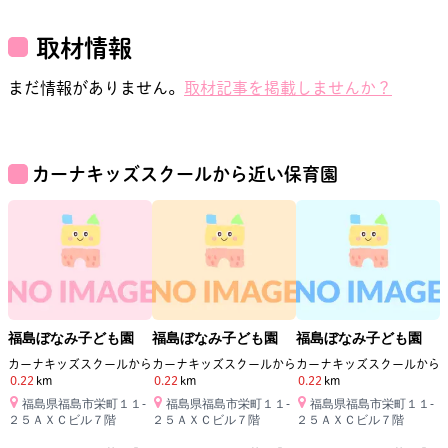
取材情報
まだ情報がありません。
取材記事を掲載しませんか？
カーナキッズスクール
から近い保育園
福島ぼなみ子ども園
福島ぼなみ子ども園
福島ぼなみ子ども園
カーナキッズスクール
から
カーナキッズスクール
から
カーナキッズスクール
から
0.22
km
0.22
km
0.22
km
0
福島県福島市栄町１１‐
福島県福島市栄町１１‐
福島県福島市栄町１１‐
２５ＡＸＣビル７階
２５ＡＸＣビル７階
２５ＡＸＣビル７階