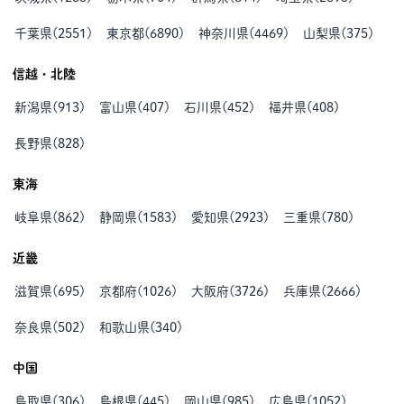
千葉県
(
2551
)
東京都
(
6890
)
神奈川県
(
4469
)
山梨県
(
375
)
信越・北陸
新潟県
(
913
)
富山県
(
407
)
石川県
(
452
)
福井県
(
408
)
長野県
(
828
)
東海
岐阜県
(
862
)
静岡県
(
1583
)
愛知県
(
2923
)
三重県
(
780
)
近畿
滋賀県
(
695
)
京都府
(
1026
)
大阪府
(
3726
)
兵庫県
(
2666
)
奈良県
(
502
)
和歌山県
(
340
)
中国
鳥取県
(
306
)
島根県
(
445
)
岡山県
(
985
)
広島県
(
1052
)