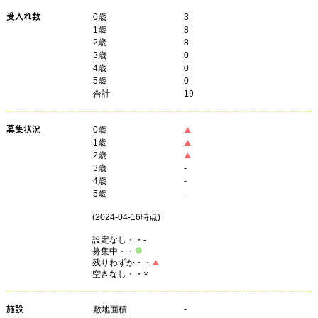
受入れ数
0歳
3
1歳
8
2歳
8
3歳
0
4歳
0
5歳
0
合計
19
募集状況
0
歳
1
歳
2
歳
3
歳
-
4
歳
-
5
歳
-
(
2024-04-16
時点)
設定なし・・-
募集中・・
残りわずか・・
空きなし・・×
施設
敷地面積
-