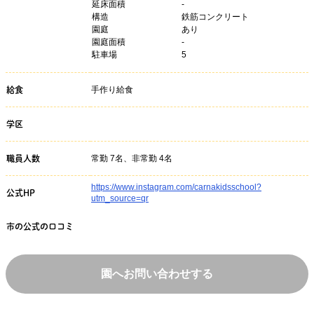
延床面積
-
構造
鉄筋コンクリート
園庭
あり
園庭面積
-
駐車場
5
手作り給食
給食
学区
常勤 7名、非常勤 4名
職員人数
https://www.instagram.com/carnakidsschool?
公式HP
utm_source=qr
市の公式の口コミ
園へお問い合わせする