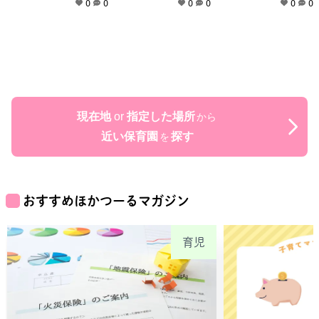
0
0
0
0
0
0
現在地
or
指定した場所
から
近い保育園
探す
を
おすすめほかつーるマガジン
育児