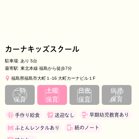
カーナキッズスクール
駐車場:
あり
5台
最寄駅:
東北本線 福島から徒歩7分
福島県福島市大町１-16 大町カーナビル１F
一時
土曜
日祝
病児
保育
保育
保育
保育
早期幼児教育あり
手作り給食
送迎なし
紙のノート
ふとんレンタルあり