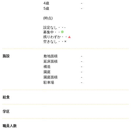
4
歳
-
5
歳
-
(
時点)
設定なし・・-
募集中・・
残りわずか・・
空きなし・・×
施設
敷地面積
-
延床面積
-
構造
-
園庭
-
園庭面積
-
駐車場
-
給食
学区
職員人数