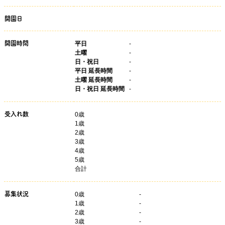
開園日
開園時間
平日
-
土曜
-
日・祝日
-
平日 延長時間
-
土曜 延長時間
-
日・祝日 延長時間
-
受入れ数
0歳
1歳
2歳
3歳
4歳
5歳
合計
募集状況
0
歳
-
1
歳
-
2
歳
-
3
歳
-