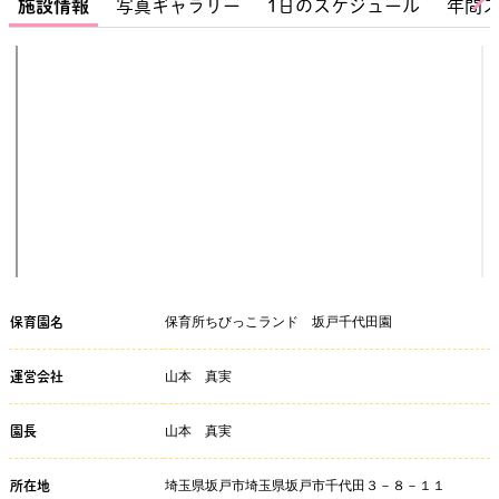
施設情報
写真ギャラリー
1日のスケジュール
年間
保育所ちびっこランド 坂戸千代田園
保育園名
山本 真実
運営会社
山本 真実
園長
埼玉県坂戸市埼玉県坂戸市千代田３－８－１１
所在地