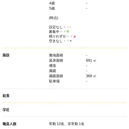
4
歳
-
5
歳
-
(
時点)
設定なし・・-
募集中・・
残りわずか・・
空きなし・・×
施設
敷地面積
-
延床面積
691 ㎡
構造
-
園庭
-
園庭面積
369 ㎡
駐車場
-
給食
学区
常勤 13名、非常勤 1名
職員人数