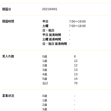
2021/04/01
開園日
開園時間
平日
7:00〜19:00
土曜
7:00〜18:00
日・祝日
-
平日 延長時間
-
土曜 延長時間
-
日・祝日 延長時間
-
受入れ数
0歳
6
1歳
12
2歳
12
3歳
13
4歳
13
5歳
14
合計
70
募集状況
0
歳
-
1
歳
-
2
歳
-
3
歳
-