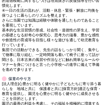
的道徳模範に関するしつけは理屈抜きの反復指導を行い習
慣化します。

④一日の生活の流れが、活動・休息・緊張・解放に均衡を
保つように暮らしのリズムを整えます。

さらに当園では知識は経験や体験を通したものであること
を重視しています。

基本的な生活習慣の形成、社会性・道徳性の芽生え、学習
の基礎となる好奇心や探究心、思考力の滋養、豊かな感性
や創造性の育成等を目指し様々な遊びを通して幼児教育を
行っています。

集団での活動ができる、先生の話をしっかり聞く、集中し
て物事に取り組む、一定時間落ち着いて椅子に座って話が
聞ける、日本古来の風習や作法などに触れ簡単なルールや
マナーを身につけると言った小学校への進学に備えて準備
保育のやり方
[法人理念]心豊かに明るく健やかに子どもたちに寄り添う暮
らしを　地域と共に　保護者と共に[保育方針]適正な保育・
教育を提供し、園児を心豊かに明るく健やかに成長させる
ことを目的とします。

園児の最善の利益を考慮し、その福祉を積極的に増進する