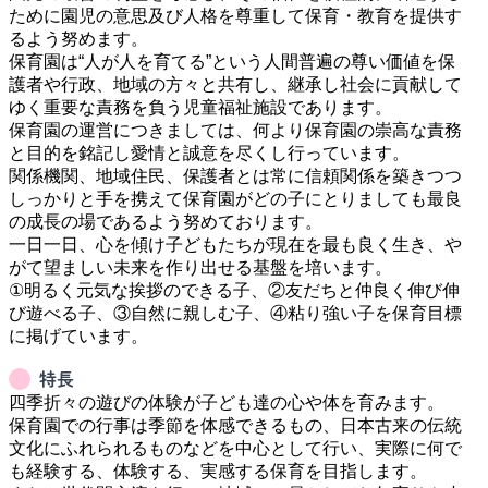
ために園児の意思及び人格を尊重して保育・教育を提供す
るよう努めます。

保育園は“人が人を育てる”という人間普遍の尊い価値を保
護者や行政、地域の方々と共有し、継承し社会に貢献して
ゆく重要な責務を負う児童福祉施設であります。

保育園の運営につきましては、何より保育園の崇高な責務
と目的を銘記し愛情と誠意を尽くし行っています。

関係機関、地域住民、保護者とは常に信頼関係を築きつつ
しっかりと手を携えて保育園がどの子にとりましても最良
の成長の場であるよう努めております。

一日一日、心を傾け子どもたちが現在を最も良く生き、や
がて望ましい未来を作り出せる基盤を培います。

①明るく元気な挨拶のできる子、②友だちと仲良く伸び伸
び遊べる子、③自然に親しむ子、④粘り強い子を保育目標
特長
四季折々の遊びの体験が子ども達の心や体を育みます。

保育園での行事は季節を体感できるもの、日本古来の伝統
文化にふれられるものなどを中心として行い、実際に何で
も経験する、体験する、実感する保育を目指します。
