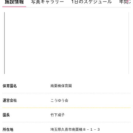
施設情報
写真ギャラリー
1日のスケジュール
年間
南栗橋保育園
保育園名
こうゆう会
運営会社
竹下成子
園長
埼玉県久喜市南栗橋８－１－３
所在地