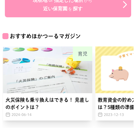
現在地
or
指定した場所
から
近い保育園
探す
を
おすすめほかつーるマガジン
育児
火災保険も乗り換えはできる！ 見直し
教育資金の貯め
のポイントは？
は？5種類の準備
2024-06-14
2023-12-13