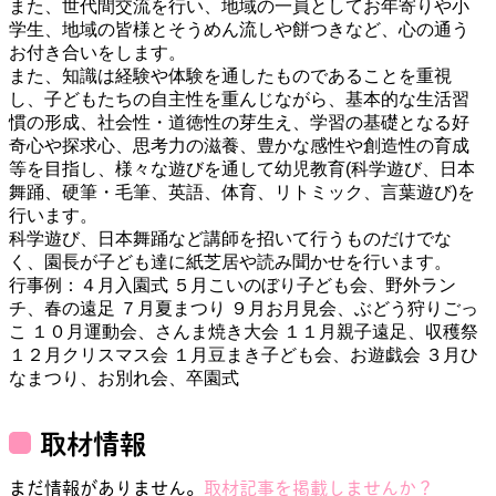
また、世代間交流を行い、地域の一員としてお年寄りや小
学生、地域の皆様とそうめん流しや餅つきなど、心の通う
お付き合いをします。

また、知識は経験や体験を通したものであることを重視
し、子どもたちの自主性を重んじながら、基本的な生活習
慣の形成、社会性・道徳性の芽生え、学習の基礎となる好
奇心や探求心、思考力の滋養、豊かな感性や創造性の育成
等を目指し、様々な遊びを通して幼児教育(科学遊び、日本
舞踊、硬筆・毛筆、英語、体育、リトミック、言葉遊び)を
行います。

科学遊び、日本舞踊など講師を招いて行うものだけでな
く、園長が子ども達に紙芝居や読み聞かせを行います。

行事例：４月入園式 ５月こいのぼり子ども会、野外ラン
チ、春の遠足 ７月夏まつり ９月お月見会、ぶどう狩りごっ
こ １０月運動会、さんま焼き大会 １１月親子遠足、収穫祭 
１２月クリスマス会 １月豆まき子ども会、お遊戯会 ３月ひ
なまつり、お別れ会、卒園式
取材情報
まだ情報がありません。
取材記事を掲載しませんか？