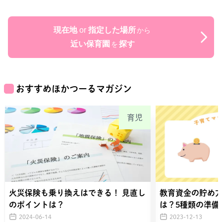
現在地
or
指定した場所
から
近い保育園
探す
を
おすすめほかつーるマガジン
育児
火災保険も乗り換えはできる！ 見直し
教育資金の貯め
のポイントは？
は？5種類の準備
2024-06-14
2023-12-13