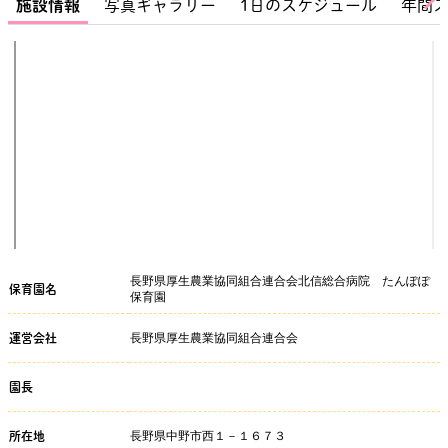
施設情報
写真ギャラリー
1日のスケジュール
年間
長野県厚生農業協同組合連合会北信総合病院 たんぽぽ
保育園名
保育園
長野県厚生農業協同組合連合会
運営会社
園長
長野県中野市西１－１６７３
所在地