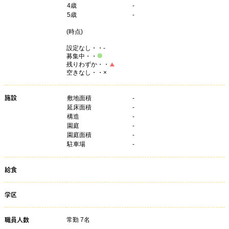
4
歳
-
5
歳
-
(
時点)
設定なし・・-
募集中・・
残りわずか・・
空きなし・・×
施設
敷地面積
-
延床面積
-
構造
-
園庭
-
園庭面積
-
駐車場
-
給食
学区
常勤 7名
職員人数