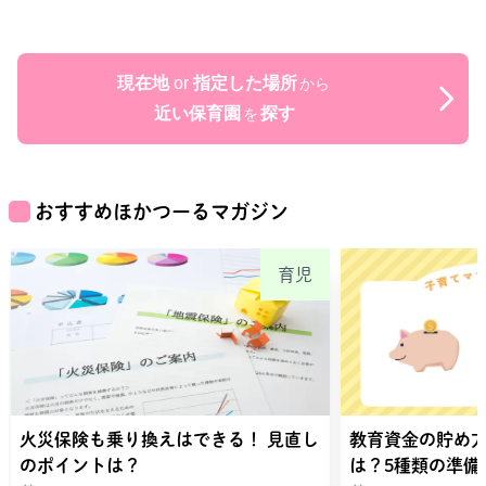
現在地
or
指定した場所
から
近い保育園
探す
を
おすすめほかつーるマガジン
育児
火災保険も乗り換えはできる！ 見直し
教育資金の貯め
のポイントは？
は？5種類の準備