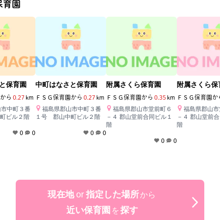
保育園
と保育園
中町はなさと保育園
附属さくら保育園
附属さくら保
から
0.27
km
ＦＳＧ保育園
から
0.27
km
ＦＳＧ保育園
から
0.35
km
ＦＳＧ保育園
か
山市中町３番
福島県郡山市中町３番
福島県郡山市堂前町６
福島県郡山市
町ビル２階
１号 郡山中町ビル２階
－４ 郡山堂前合同ビル１
－４ 郡山堂前
階
階
0
0
0
0
0
0
現在地
or
指定した場所
から
近い保育園
探す
を