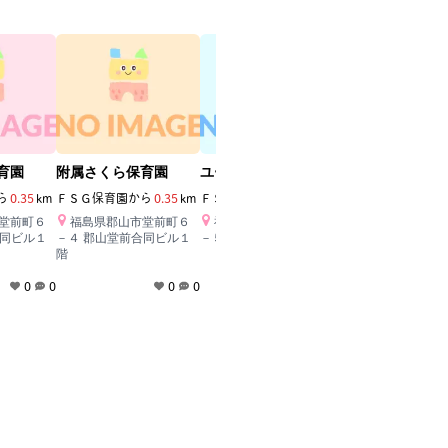
育園
附属さくら保育園
ユーパロ中町保育園
ユーパロ中町保
ら
0.35
km
ＦＳＧ保育園
から
0.35
km
ＦＳＧ保育園
から
0.37
km
ＦＳＧ保育園
から
0
堂前町６
福島県郡山市堂前町６
福島県郡山市中町１１
福島県郡山市中
合同ビル１
－４ 郡山堂前合同ビル１
－５ やまのいビル３Ｆ
－５ やまのいビル
階
0
0
0
0
0
0