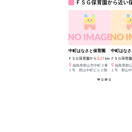
ＦＳＧ保育園
から近い
中町はなさと保育園
中町はなさ
ＦＳＧ保育園
から
0.27
km
ＦＳＧ保育園
福島県郡山市中町３番
福島県郡
１号 郡山中町ビル２階
１号 郡山中
0
0