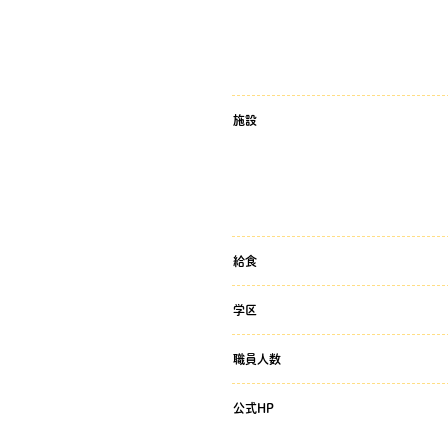
施設
給食
学区
職員人数
公式HP