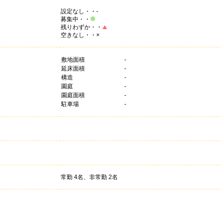
設定なし・・-
募集中・・
残りわずか・・
空きなし・・×
敷地面積
-
延床面積
-
構造
-
園庭
-
園庭面積
-
駐車場
-
常勤 4名、非常勤 2名