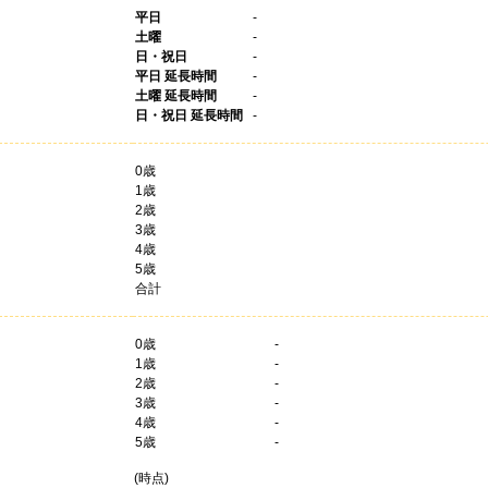
平日
-
土曜
-
日・祝日
-
平日 延長時間
-
土曜 延長時間
-
日・祝日 延長時間
-
0歳
1歳
2歳
3歳
4歳
5歳
合計
0
歳
-
1
歳
-
2
歳
-
3
歳
-
4
歳
-
5
歳
-
(
時点)