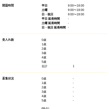
開園時間
平日
9:00〜18:00
土曜
9:00〜18:00
日・祝日
9:00〜18:00
平日 延長時間
-
土曜 延長時間
-
日・祝日 延長時間
-
受入れ数
0歳
1歳
2歳
3歳
4歳
5歳
合計
1
募集状況
0
歳
-
1
歳
-
2
歳
-
3
歳
-
4
歳
-
5
歳
-
(
時点)