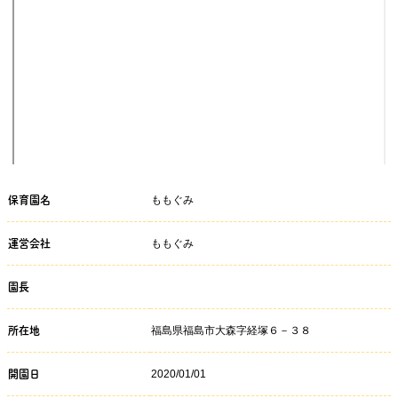
ももぐみ
保育園名
ももぐみ
運営会社
園長
福島県福島市大森字経塚６－３８
所在地
2020/01/01
開園日