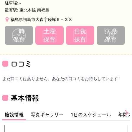
駐車場:
-
最寄駅:
東北本線 南福島
福島県福島市大森字経塚６－３８
一時
土曜
日祝
病児
保育
保育
保育
保育
口コミ
まだ口コミはありません。あなたの口コミをお待ちしています！
基本情報
施設情報
写真ギャラリー
1日のスケジュール
年間