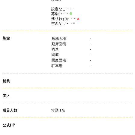
設定なし・・-
募集中・・
残りわずか・・
空きなし・・×
施設
敷地面積
-
延床面積
-
構造
-
園庭
-
園庭面積
-
駐車場
-
給食
学区
常勤 1名
職員人数
公式HP