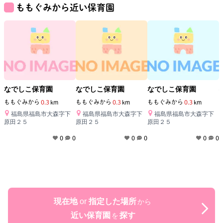
ももぐみ
から近い保育園
なでしこ保育園
なでしこ保育園
なでしこ保育園
ももぐみ
から
0.3
km
ももぐみ
から
0.3
km
ももぐみ
から
0.3
km
福島県福島市大森字下
福島県福島市大森字下
福島県福島市大森字下
原田２５
原田２５
原田２５
0
0
0
0
0
0
現在地
or
指定した場所
から
近い保育園
探す
を