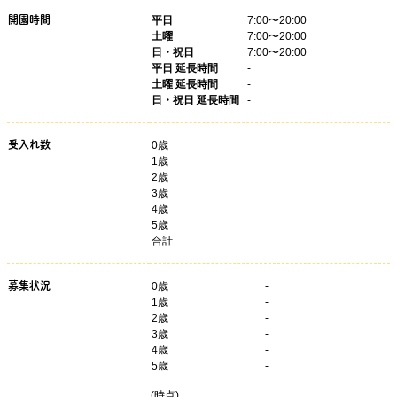
開園時間
平日
7:00〜20:00
土曜
7:00〜20:00
日・祝日
7:00〜20:00
平日 延長時間
-
土曜 延長時間
-
日・祝日 延長時間
-
受入れ数
0歳
1歳
2歳
3歳
4歳
5歳
合計
募集状況
0
歳
-
1
歳
-
2
歳
-
3
歳
-
4
歳
-
5
歳
-
(
時点)