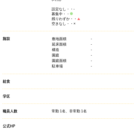
設定なし・・-
募集中・・
残りわずか・・
空きなし・・×
施設
敷地面積
-
延床面積
-
構造
-
園庭
-
園庭面積
-
駐車場
-
給食
学区
常勤 1名、非常勤 1名
職員人数
公式HP