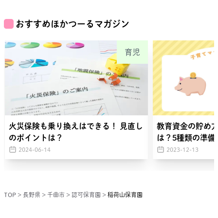
おすすめほかつーるマガジン
育児
火災保険も乗り換えはできる！ 見直し
教育資金の貯め
のポイントは？
は？5種類の準備
2024-06-14
2023-12-13
TOP
>
長野県
>
千曲市
>
認可保育園
>
稲荷山保育園