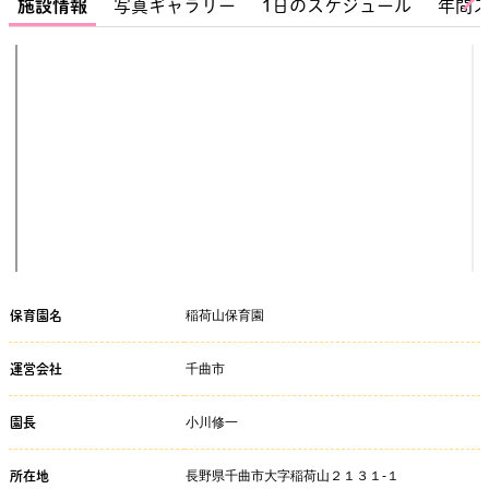
施設情報
写真ギャラリー
1日のスケジュール
年間
稲荷山保育園
保育園名
千曲市
運営会社
小川修一
園長
長野県千曲市大字稲荷山２１３１‐１
所在地