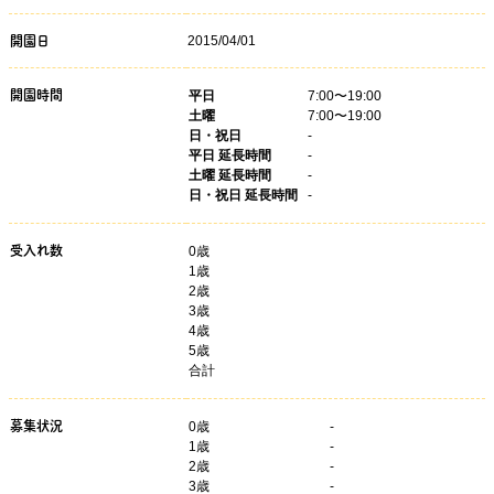
2015/04/01
開園日
開園時間
平日
7:00〜19:00
土曜
7:00〜19:00
日・祝日
-
平日 延長時間
-
土曜 延長時間
-
日・祝日 延長時間
-
受入れ数
0歳
1歳
2歳
3歳
4歳
5歳
合計
募集状況
0
歳
-
1
歳
-
2
歳
-
3
歳
-