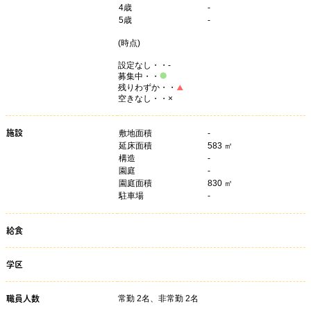
4
歳
-
5
歳
-
(
時点)
設定なし・・-
募集中・・
残りわずか・・
空きなし・・×
施設
敷地面積
-
延床面積
583 ㎡
構造
-
園庭
-
園庭面積
830 ㎡
駐車場
-
給食
学区
常勤 2名、非常勤 2名
職員人数