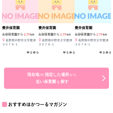
豊井保育園
豊井保育園
豊井保育園
永田保育園
から
2.79
km
永田保育園
から
2.79
km
永田保育園
から
2.79
km
長野県中野市大字豊津
長野県中野市大字豊津
長野県中野市大字豊津
３０７９‐１
３０７９‐１
３０７９‐１
0
0
0
0
0
0
現在地
or
指定した場所
から
近い保育園
探す
を
おすすめほかつーるマガジン