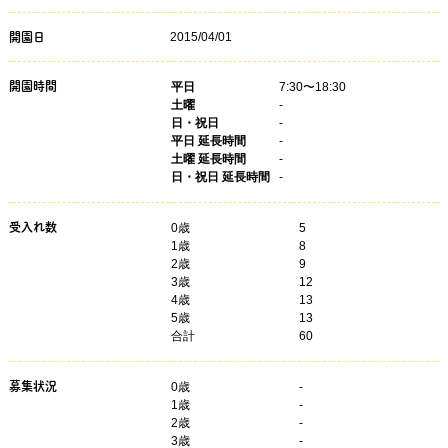
2015/04/01
開園日
開園時間
平日
7:30〜18:30
土曜
-
日・祝日
-
平日 延長時間
-
土曜 延長時間
-
日・祝日 延長時間
-
受入れ数
0歳
5
1歳
8
2歳
9
3歳
12
4歳
13
5歳
13
合計
60
募集状況
0
歳
-
1
歳
-
2
歳
-
3
歳
-