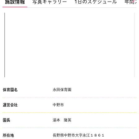
施設情報
写真ギャラリー
1日のスケジュール
年間
永田保育園
保育園名
中野市
運営会社
湯本 隆英
園長
長野県中野市大字永江１８６１
所在地