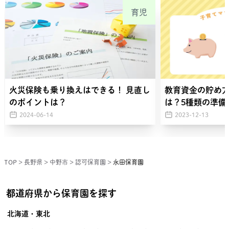
育児
火災保険も乗り換えはできる！ 見直し
教育資金の貯め
のポイントは？
は？5種類の準備
2024-06-14
2023-12-13
TOP
>
長野県
>
中野市
>
認可保育園
>
永田保育園
都道府県から保育園を探す
北海道・東北