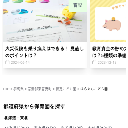
育児
火災保険も乗り換えはできる！ 見直し
教育資金の貯め
のポイントは？
は？5種類の準備
2024-06-14
2023-12-13
TOP
>
群馬県
>
吾妻郡東吾妻町
>
認定こども園
>
はらまちこども園
都道府県から保育園を探す
北海道・東北