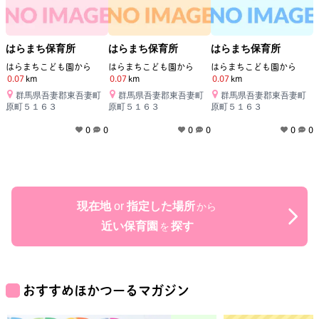
はらまち保育所
はらまち保育所
はらまち保育所
はらまちこども園
から
はらまちこども園
から
はらまちこども園
から
0.07
km
0.07
km
0.07
km
0
群馬県吾妻郡東吾妻町
群馬県吾妻郡東吾妻町
群馬県吾妻郡東吾妻町
原町５１６３
原町５１６３
原町５１６３
0
0
0
0
0
0
現在地
or
指定した場所
から
近い保育園
探す
を
おすすめほかつーるマガジン