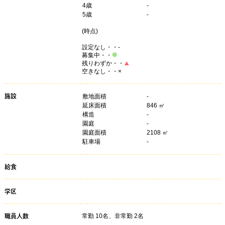
4
歳
-
5
歳
-
(
時点)
設定なし・・-
募集中・・
残りわずか・・
空きなし・・×
施設
敷地面積
-
延床面積
846 ㎡
構造
-
園庭
-
園庭面積
2108 ㎡
駐車場
-
給食
学区
常勤 10名、非常勤 2名
職員人数