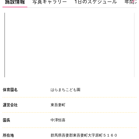
施設情報
写真ギャラリー
1日のスケジュール
年間
はらまちこども園
保育園名
東吾妻町
運営会社
中澤恒喜
園長
群馬県吾妻郡東吾妻町大字原町５１６０
所在地