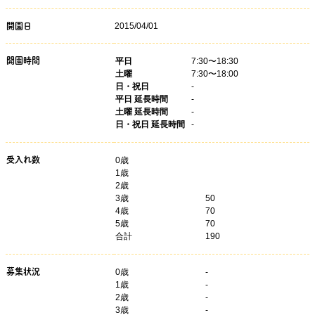
2015/04/01
開園日
開園時間
平日
7:30〜18:30
土曜
7:30〜18:00
日・祝日
-
平日 延長時間
-
土曜 延長時間
-
日・祝日 延長時間
-
受入れ数
0歳
1歳
2歳
3歳
50
4歳
70
5歳
70
合計
190
募集状況
0
歳
-
1
歳
-
2
歳
-
3
歳
-