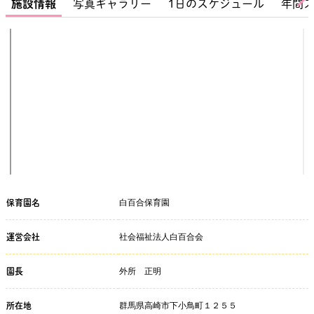
施設情報
写真ギャラリー
1日のスケジュール
年間
白百合保育園
保育園名
社会福祉法人白百合会
運営会社
外所 正明
園長
群馬県高崎市下小鳥町１２５５
所在地