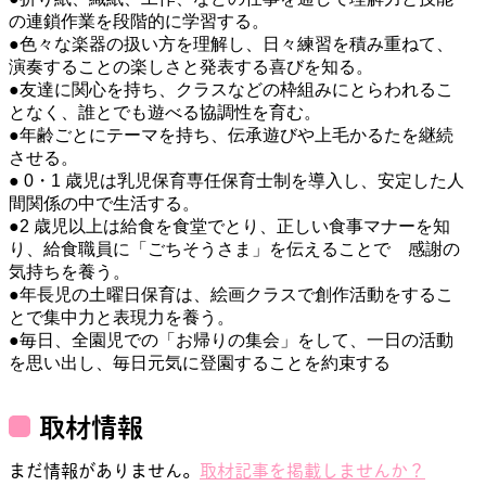
の連鎖作業を段階的に学習する。

●色々な楽器の扱い方を理解し、日々練習を積み重ねて、
演奏することの楽しさと発表する喜びを知る。

●友達に関心を持ち、クラスなどの枠組みにとらわれるこ
となく、誰とでも遊べる協調性を育む。

●年齢ごとにテーマを持ち、伝承遊びや上毛かるたを継続
させる。

● 0・1 歳児は乳児保育専任保育士制を導入し、安定した人
間関係の中で生活する。

●2 歳児以上は給食を食堂でとり、正しい食事マナーを知
り、給食職員に「ごちそうさま」を伝えることで　感謝の
気持ちを養う。

●年長児の土曜日保育は、絵画クラスで創作活動をするこ
とで集中力と表現力を養う。

●毎日、全園児での「お帰りの集会」をして、一日の活動
を思い出し、毎日元気に登園することを約束する
取材情報
まだ情報がありません。
取材記事を掲載しませんか？