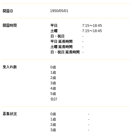
1950/05/01
開園日
開園時間
平日
7:15〜18:45
土曜
7:15〜18:45
日・祝日
-
平日 延長時間
-
土曜 延長時間
-
日・祝日 延長時間
-
受入れ数
0歳
1歳
2歳
3歳
4歳
5歳
合計
募集状況
0
歳
-
1
歳
-
2
歳
-
3
歳
-