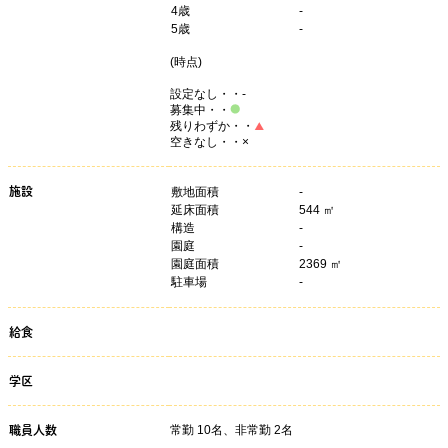
4
歳
-
5
歳
-
(
時点)
設定なし・・-
募集中・・
残りわずか・・
空きなし・・×
施設
敷地面積
-
延床面積
544 ㎡
構造
-
園庭
-
園庭面積
2369 ㎡
駐車場
-
給食
学区
常勤 10名、非常勤 2名
職員人数