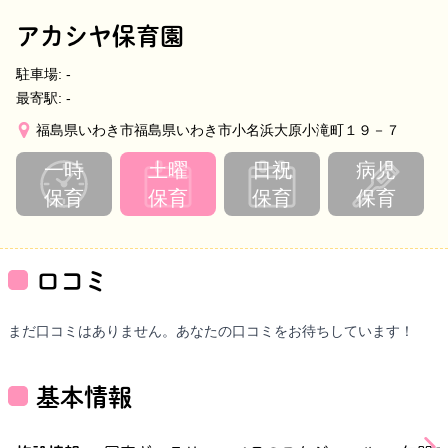
アカシヤ保育園
駐車場:
-
最寄駅:
-
福島県いわき市福島県いわき市小名浜大原小滝町１９－７
一時
土曜
日祝
病児
保育
保育
保育
保育
口コミ
まだ口コミはありません。あなたの口コミをお待ちしています！
基本情報