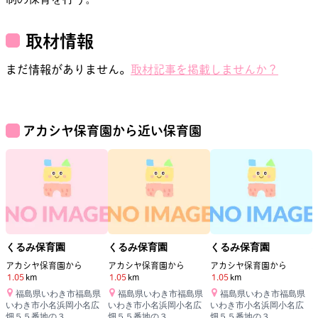
取材情報
まだ情報がありません。
取材記事を掲載しませんか？
アカシヤ保育園
から近い保育園
くるみ保育園
くるみ保育園
くるみ保育園
アカシヤ保育園
から
アカシヤ保育園
から
アカシヤ保育園
から
1.05
km
1.05
km
1.05
km
1
福島県いわき市福島県
福島県いわき市福島県
福島県いわき市福島県
いわき市小名浜岡小名広
いわき市小名浜岡小名広
いわき市小名浜岡小名広
畑５５番地の３
畑５５番地の３
畑５５番地の３