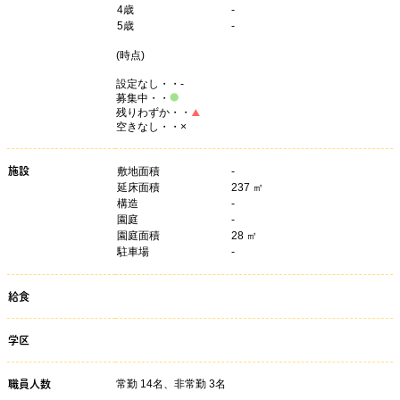
4
歳
-
5
歳
-
(
時点)
設定なし・・-
募集中・・
残りわずか・・
空きなし・・×
施設
敷地面積
-
延床面積
237 ㎡
構造
-
園庭
-
園庭面積
28 ㎡
駐車場
-
給食
学区
常勤 14名、非常勤 3名
職員人数