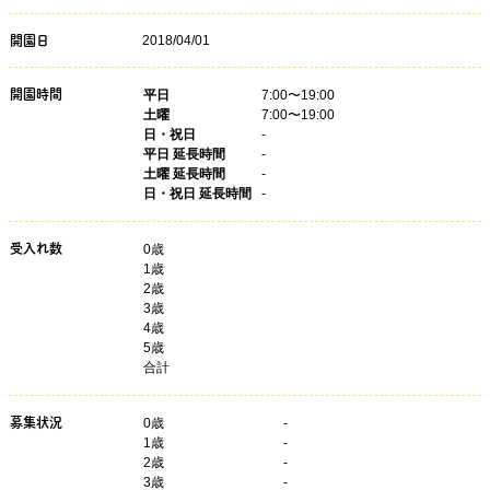
2018/04/01
開園日
開園時間
平日
7:00〜19:00
土曜
7:00〜19:00
日・祝日
-
平日 延長時間
-
土曜 延長時間
-
日・祝日 延長時間
-
受入れ数
0歳
1歳
2歳
3歳
4歳
5歳
合計
募集状況
0
歳
-
1
歳
-
2
歳
-
3
歳
-