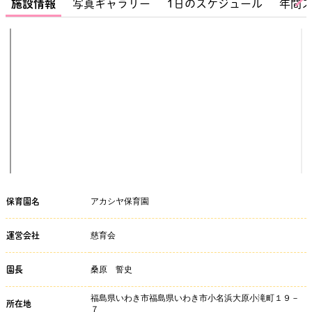
施設情報
写真ギャラリー
1日のスケジュール
年間
アカシヤ保育園
保育園名
慈育会
運営会社
桑原 誓史
園長
福島県いわき市福島県いわき市小名浜大原小滝町１９－
所在地
７