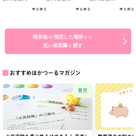
0
0
0
0
0
0
現在地
or
指定した場所
から
近い保育園
探す
を
おすすめほかつーるマガジン
育児