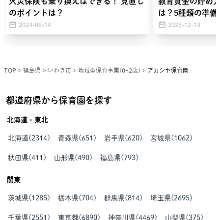
火災保険も乗り換えはできる！ 見直し
教育資金の貯め
のポイントは？
は？5種類の準備
2024-06-14
2023-12-13
TOP
>
福島県
>
いわき市
>
地域型保育事業(0~2歳)
>
アカシヤ保育園
都道府県から保育園を探す
北海道・東北
北海道
(
2314
)
青森県
(
651
)
岩手県
(
620
)
宮城県
(
1062
)
秋田県
(
411
)
山形県
(
490
)
福島県
(
793
)
関東
茨城県
(
1285
)
栃木県
(
704
)
群馬県
(
814
)
埼玉県
(
2695
)
千葉県
(
2551
)
東京都
(
6890
)
神奈川県
(
4469
)
山梨県
(
375
)