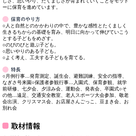
しさ、思いやり、たくましさが育まれていくことをモット
保育のやり方
○人と自然とのかかわりの中で、豊かな感性とたくましく
生きるちからの基礎を育み、明日に向かって伸びていこう
とする子どもをめざす。

○のびのびと遊ぶ子ども。

○思いやりのある子ども。

特長
○月例行事…発育測定、誕生会、避難訓練、安全の指導、
なぎさ号来園○保護者参観行事…入園式、保育参観、就学
前研修、七夕会、夕涼み会、運動会、発表会、卒園式○そ
の他…遠足、交通安全教室、老人スポーツ大会参加、敬老
会出演、クリスマス会、お店屋さんごっこ、豆まき会、お
別れ会
取材情報