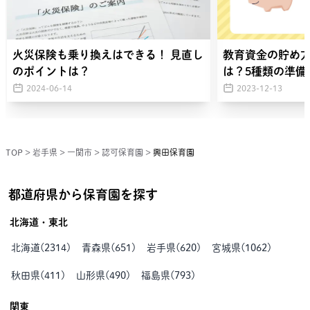
火災保険も乗り換えはできる！ 見直し
教育資金の貯め
のポイントは？
は？5種類の準備
2024-06-14
2023-12-13
TOP
>
岩手県
>
一関市
>
認可保育園
>
興田保育園
都道府県から保育園を探す
北海道・東北
北海道
(
2314
)
青森県
(
651
)
岩手県
(
620
)
宮城県
(
1062
)
秋田県
(
411
)
山形県
(
490
)
福島県
(
793
)
関東