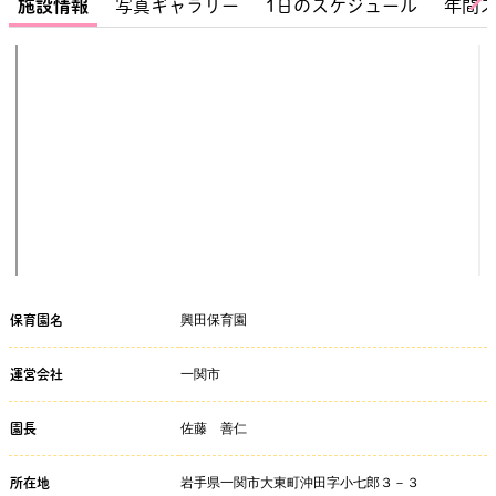
施設情報
写真ギャラリー
1日のスケジュール
年間
興田保育園
保育園名
一関市
運営会社
佐藤 善仁
園長
岩手県一関市大東町沖田字小七郎３－３
所在地