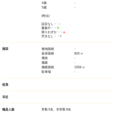
4
歳
-
5
歳
-
(
時点)
設定なし・・-
募集中・・
残りわずか・・
空きなし・・×
施設
敷地面積
-
延床面積
820 ㎡
構造
-
園庭
-
園庭面積
1558 ㎡
駐車場
-
給食
学区
常勤 5名、非常勤 9名
職員人数