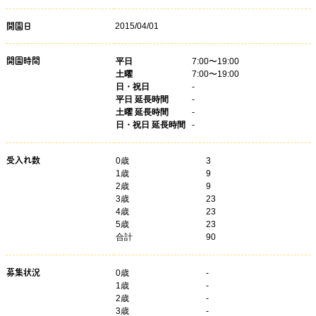
2015/04/01
開園日
開園時間
平日
7:00〜19:00
土曜
7:00〜19:00
日・祝日
-
平日 延長時間
-
土曜 延長時間
-
日・祝日 延長時間
-
受入れ数
0歳
3
1歳
9
2歳
9
3歳
23
4歳
23
5歳
23
合計
90
募集状況
0
歳
-
1
歳
-
2
歳
-
3
歳
-