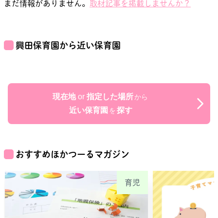
まだ情報がありません。
取材記事を掲載しませんか？
興田保育園
から近い保育園
現在地
or
指定した場所
から
近い保育園
探す
を
おすすめほかつーるマガジン
育児